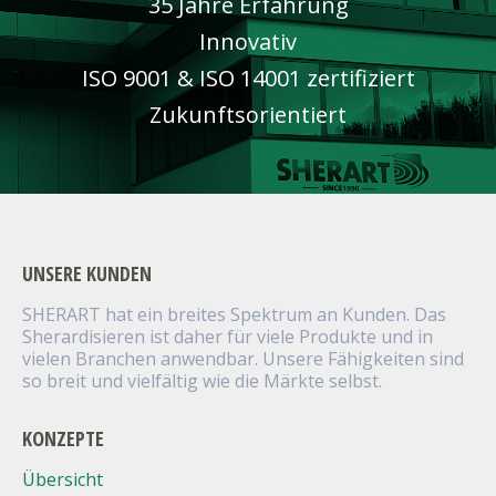
35 Jahre Erfahrung
Innovativ
ISO 9001 & ISO 14001 zertifiziert
Zukunftsorientiert
UNSERE KUNDEN
SHERART hat ein breites Spektrum an Kunden. Das
Sherardisieren ist daher für viele Produkte und in
vielen Branchen anwendbar. Unsere Fähigkeiten sind
so breit und vielfältig wie die Märkte selbst.
KONZEPTE
Übersicht