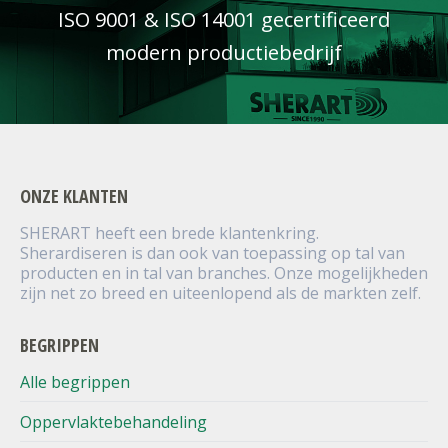
ISO 9001 & ISO 14001 gecertificeerd
modern productiebedrijf
ONZE KLANTEN
SHERART heeft een brede klantenkring.
Sherardiseren is dan ook van toepassing op tal van
producten en in tal van branches. Onze mogelijkheden
zijn net zo breed en uiteenlopend als de markten zelf.
BEGRIPPEN
Alle begrippen
Oppervlaktebehandeling