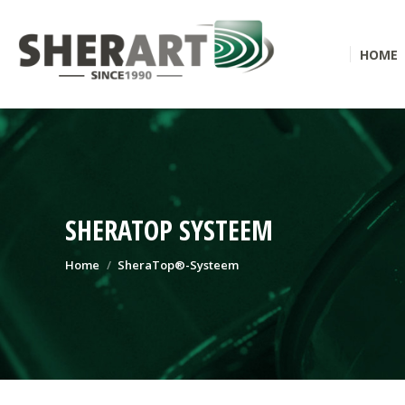
HOME
SHERATOP SYSTEEM
Je bent hier:
Home
SheraTop®-Systeem