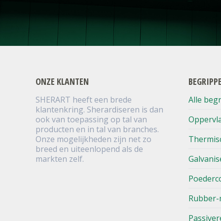
ONZE KLANTEN
BEGRIPP
SHERART heeft een brede
Alle beg
klantenkring. Sherardiseren is dan
ook van toepassing op tal van
Oppervl
producten en in tal van branches.
Onze mogelijkheden zijn net zo
Thermis
breed en uiteenlopend als de
markten zelf.
Galvanis
Poederc
Rubber-
Passiver