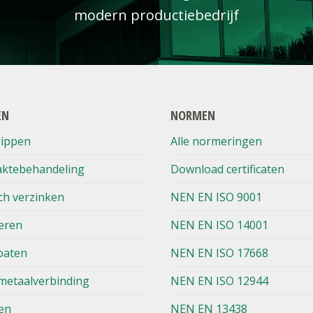
modern productiebedrijf
EN
NORMEN
rippen
Alle normeringen
aktebehandeling
Download certificaten
ch verzinken
NEN EN ISO 9001
eren
NEN EN ISO 14001
oaten
NEN EN ISO 17668
metaalverbinding
NEN EN ISO 12944
en
NEN EN 13438