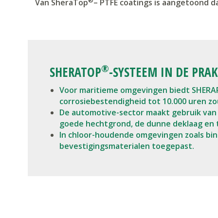
®
Van SheraTop
– PTFE coatings is aangetoond d
®
SHERATOP
-SYSTEEM IN DE PRAK
Voor maritieme omgevingen biedt SHERA
corrosiebestendigheid tot 10.000 uren zo
De automotive-sector maakt gebruik van
goede hechtgrond, de dunne deklaag en
In chloor-houdende omgevingen zoals b
bevestigingsmaterialen toegepast.