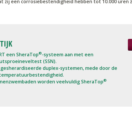
at zij een corrosiebestendigheid hebben tot 10.000 uren 
TIJK
®
RT een SheraTop
-systeem aan met een
utsproeineveltest (SSN).
 gesherardiseerde duplex-systemen, mede door de
 temperatuurbestendigheid.
®
innenzwembaden worden veelvuldig SheraTop