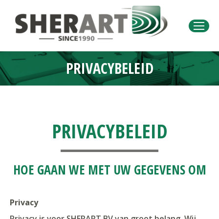
PRIVACYBELEID
Je bent hier:
PRIVACYBELEID
HOE GAAN WE MET UW GEGEVENS OM
Privacy
Privacy is voor SHERART BV van groot belang. Wij