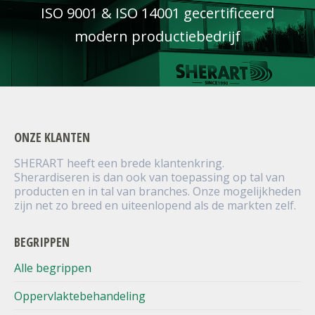
ISO 9001 & ISO 14001 gecertificeerd
modern productiebedrijf
ONZE KLANTEN
SHERART heeft een brede klantenkring.
Sherardiseren is dan ook van toepassing op tal van
producten en in tal van branches. Onze mogelijkheden
zijn net zo breed en uiteenlopend als de markten zelf.
BEGRIPPEN
Alle begrippen
Oppervlaktebehandeling