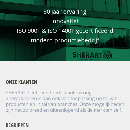
30 jaar ervaring
innovatief
ISO 9001 & ISO 14001 gecertificeerd
modern productiebedrijf
ONZE KLANTEN
SHERART heeft een brede klantenkring.
Sherardiseren is dan ook van toepassing op tal van
producten en in tal van branches. Onze mogelijkheden
zijn net zo breed en uiteenlopend als de markten zelf.
BEGRIPPEN